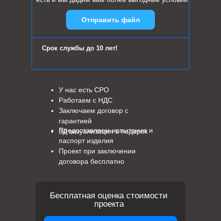
Отправить файл
Срок службы до 10 лет!
У нас есть СРО
Работаем с НДС
Заключаем договор с
гарантией
Предоставляем испытание и
3Д визуализация в подарок
паспорт изделия
Проект при заключении
договора бесплатно
Бесплатная оценка стоимости
проекта