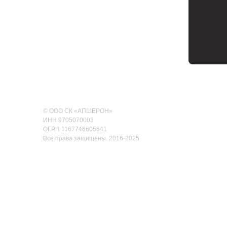
© ООО СК «АПШЕРОН»
ИНН 9705070003
ОГРН 1167746605641
Все права защищены. 2016-2025
Пользовательское соглашение
Карта сайта
Политика конфиденциальности
Написать руководителю