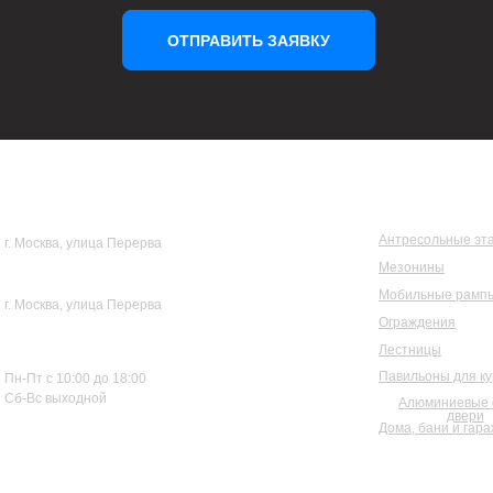
ОТПРАВИТЬ ЗАЯВКУ
Центральный офис
Каталог
Антресольные эт
г. Москва, улица Перерва
Мезонины
Производство
Мобильные рампы
г. Москва, улица Перерва
Ограждения
График работы
Лестницы
Павильоны для к
Пн-Пт с 10:00 до 18:00
Сб-Вс выходной
Алюминиевые 
двери
Дома, бани и гар