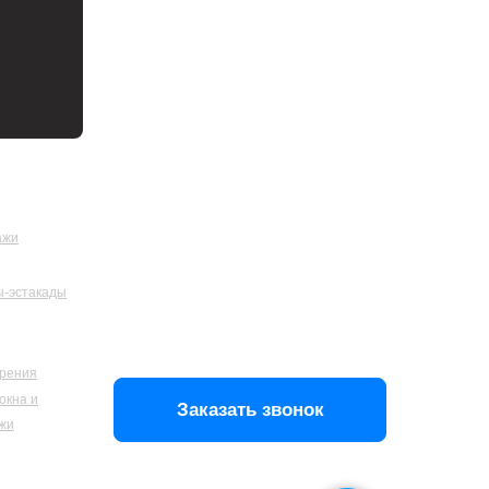
Телефон: +7 (495) 414-28-29
ажи
Почта: zakaz@metal-ag.ru
-эстакады
урения
окна и
Заказать звонок
ажи