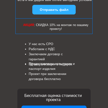
Отправить файл
АКЦИЯ
: СКИДКА 10% на монтаж по вашему
проекту!
У нас есть СРО
Работаем с НДС
Заключаем договор с
гарантией
Предоставляем испытание и
3Д визуализация в подарок
паспорт изделия
Проект при заключении
договора бесплатно
Бесплатная оценка стоимости
проекта