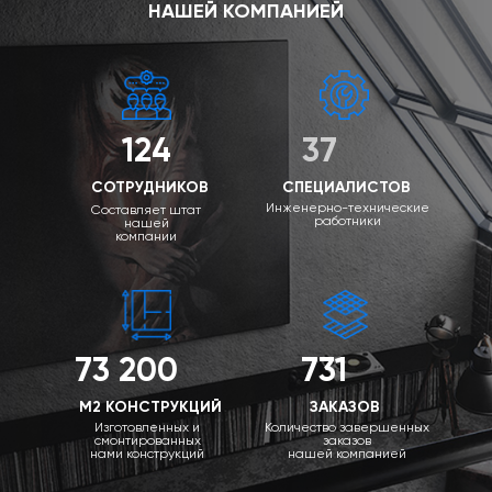
НАШЕЙ КОМПАНИЕЙ
124
37
СОТРУДНИКОВ
СПЕЦИАЛИСТОВ
Инженерно-технические
Составляет штат
работники
нашей
компании
73 200
731
М2 КОНСТРУКЦИЙ
ЗАКАЗОВ
Изготовленных и
Количество завершенных
смонтированных
заказов
нами конструкций
нашей компанией