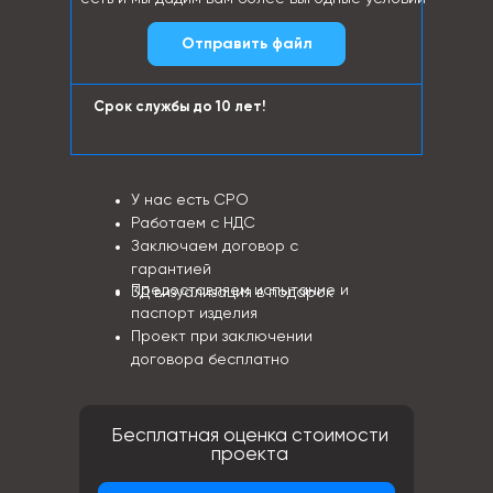
Отправить файл
Срок службы до 10 лет!
У нас есть СРО
Работаем с НДС
Заключаем договор с
гарантией
Предоставляем испытание и
3Д визуализация в подарок
паспорт изделия
Проект при заключении
договора бесплатно
Бесплатная оценка стоимости
проекта