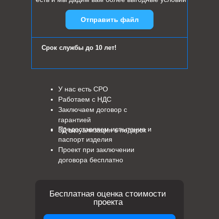
Отправить файл
Срок службы до 10 лет!
У нас есть СРО
Работаем с НДС
Заключаем договор с
гарантией
Предоставляем испытание и
3Д визуализация в подарок
паспорт изделия
Проект при заключении
договора бесплатно
Бесплатная оценка стоимости
проекта