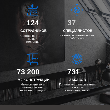
124
37
СОТРУДНИКОВ
СПЕЦИАЛИСТОВ
Инженерно-технические
Составляет штат
работники
нашей
компании
73 200
731
М2 КОНСТРУКЦИЙ
ЗАКАЗОВ
Изготовленных и
Количество завершенных
смонтированных
заказов
нами конструкций
нашей компанией