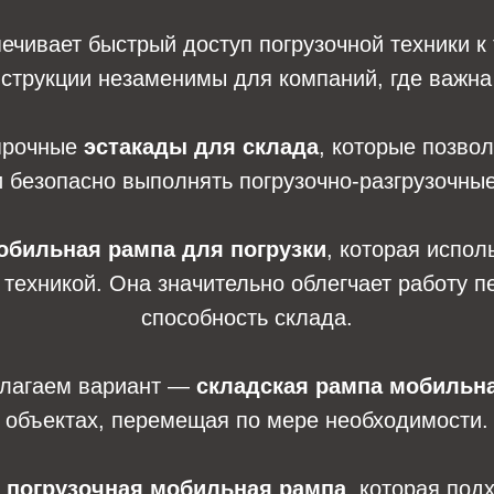
ечивает быстрый доступ погрузочной техники к
нструкции незаменимы для компаний, где важна
прочные
эстакады для склада
, которые позво
 безопасно выполнять погрузочно-разгрузочны
обильная рампа для погрузки
, которая испо
й техникой. Она значительно облегчает работу 
способность склада.
едлагаем вариант —
складская рампа мобильн
объектах, перемещая по мере необходимости.
я
погрузочная мобильная рампа
, которая под