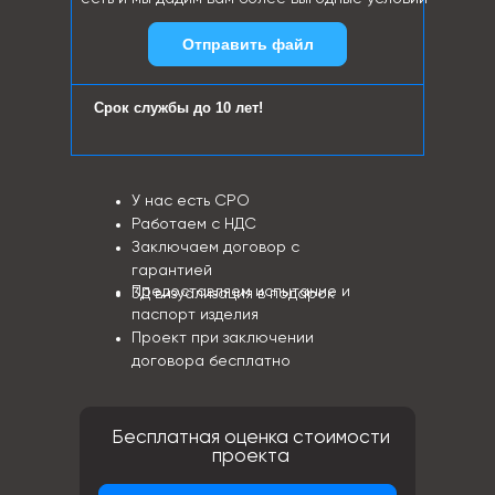
Отправить файл
Срок службы до 10 лет!
У нас есть СРО
Работаем с НДС
Заключаем договор с
гарантией
Предоставляем испытание и
3Д визуализация в подарок
паспорт изделия
Проект при заключении
договора бесплатно
Бесплатная оценка стоимости
проекта