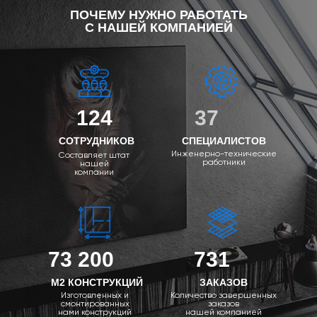
ПОЧЕМУ НУЖНО РАБОТАТЬ
С НАШЕЙ КОМПАНИЕЙ
124
37
СОТРУДНИКОВ
СПЕЦИАЛИСТОВ
Инженерно-технические
Составляет штат
работники
нашей
компании
73 200
731
М2 КОНСТРУКЦИЙ
ЗАКАЗОВ
Изготовленных и
Количество завершенных
смонтированных
заказов
нами конструкций
нашей компанией