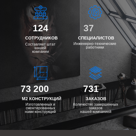
124
37
СОТРУДНИКОВ
СПЕЦИАЛИСТОВ
Инженерно-технические
Составляет штат
работники
нашей
компании
73 200
731
М2 КОНСТРУКЦИЙ
ЗАКАЗОВ
Изготовленных и
Количество завершенных
смонтированных
заказов
нами конструкций
нашей компанией