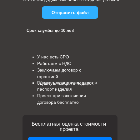
Отправить файл
Срок службы до 10 лет!
У нас есть СРО
Работаем с НДС
Заключаем договор с
гарантией
Предоставляем испытание и
3Д визуализация в подарок
паспорт изделия
Проект при заключении
договора бесплатно
Бесплатная оценка стоимости
проекта