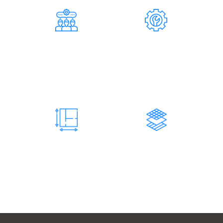
124
37
СОТРУДНИКОВ
СПЕЦИАЛИСТОВ
Инженерно-технические
Составляет штат
работники
нашей
компании
73 200
731
М2 КОНСТРУКЦИЙ
ЗАКАЗОВ
Изготовленных и
Количество завершенных
смонтированных
заказов
нами конструкций
нашей компанией