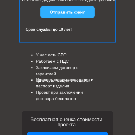
Отправить файл
Срок службы до 10 лет!
У нас есть СРО
Работаем с НДС
Заключаем договор с
гарантией
Предоставляем испытание и
3Д визуализация в подарок
паспорт изделия
Проект при заключении
договора бесплатно
Бесплатная оценка стоимости
проекта