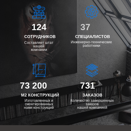
124
37
СОТРУДНИКОВ
СПЕЦИАЛИСТОВ
Инженерно-технические
Составляет штат
работники
нашей
компании
73 200
731
М2 КОНСТРУКЦИЙ
ЗАКАЗОВ
Изготовленных и
Количество завершенных
смонтированных
заказов
нами конструкций
нашей компанией