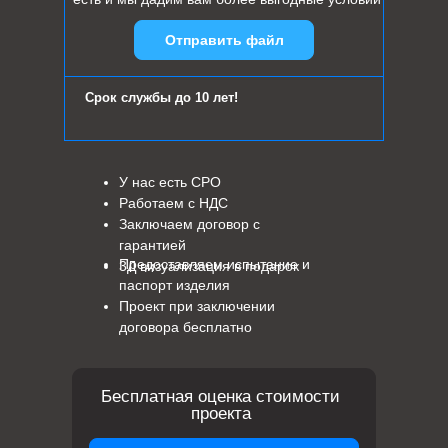
Отправить файл
Срок службы до 10 лет!
У нас есть СРО
Работаем с НДС
Заключаем договор с
гарантией
Предоставляем испытание и
3Д визуализация в подарок
паспорт изделия
Проект при заключении
договора бесплатно
Бесплатная оценка стоимости
проекта