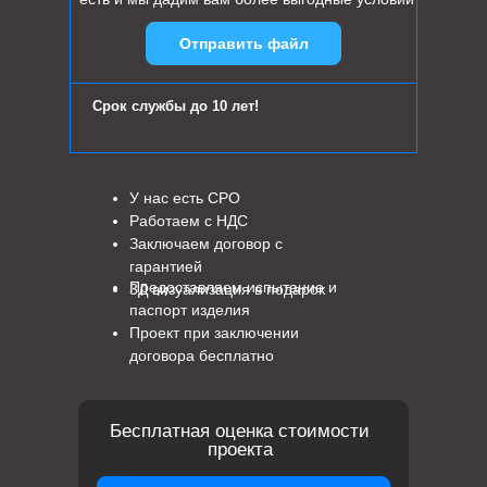
Отправить файл
Срок службы до 10 лет!
У нас есть СРО
Работаем с НДС
Заключаем договор с
гарантией
Предоставляем испытание и
3Д визуализация в подарок
паспорт изделия
Проект при заключении
договора бесплатно
Бесплатная оценка стоимости
проекта