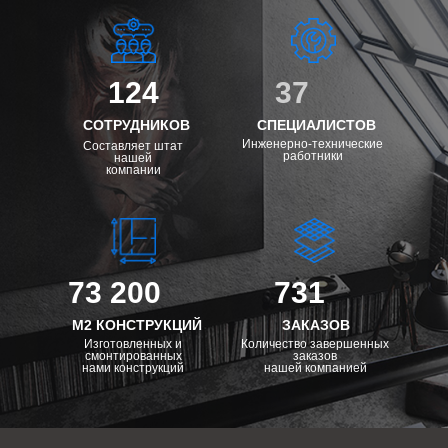
124
37
СОТРУДНИКОВ
СПЕЦИАЛИСТОВ
Инженерно-технические
Составляет штат
работники
нашей
компании
73 200
731
М2 КОНСТРУКЦИЙ
ЗАКАЗОВ
Изготовленных и
Количество завершенных
смонтированных
заказов
нами конструкций
нашей компанией