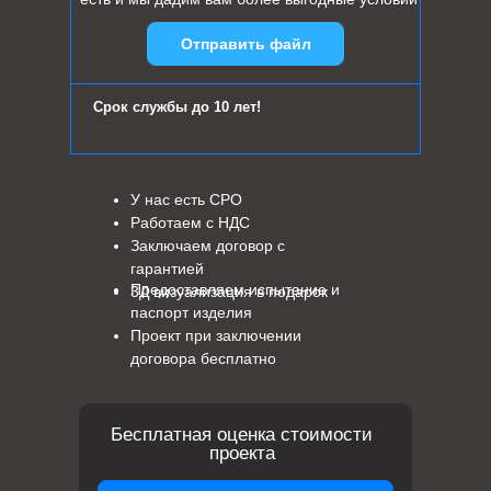
Отправить файл
Срок службы до 10 лет!
У нас есть СРО
Работаем с НДС
Заключаем договор с
гарантией
Предоставляем испытание и
3Д визуализация в подарок
паспорт изделия
Проект при заключении
договора бесплатно
Бесплатная оценка стоимости
проекта