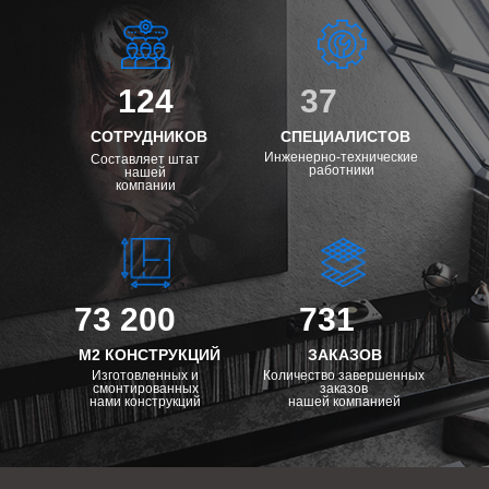
124
37
СОТРУДНИКОВ
СПЕЦИАЛИСТОВ
Инженерно-технические
Составляет штат
работники
нашей
компании
73 200
731
М2 КОНСТРУКЦИЙ
ЗАКАЗОВ
Изготовленных и
Количество завершенных
смонтированных
заказов
нами конструкций
нашей компанией