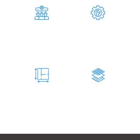
124
37
СОТРУДНИКОВ
СПЕЦИАЛИСТОВ
Инженерно-технические
Составляет штат
работники
нашей
компании
73 200
731
М2 КОНСТРУКЦИЙ
ЗАКАЗОВ
Изготовленных и
Количество завершенных
смонтированных
заказов
нами конструкций
нашей компанией