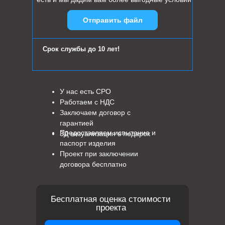
Отправить файл
Срок службы до 10 лет!
У нас есть СРО
Работаем с НДС
Заключаем договор с
гарантией
Предоставляем испытание и
3Д визуализация в подарок
паспорт изделия
Проект при заключении
договора бесплатно
Бесплатная оценка стоимости
проекта