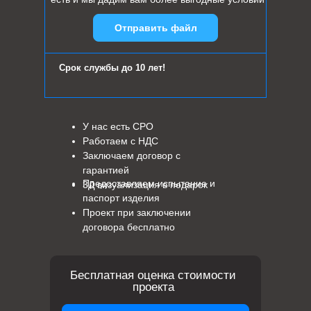
Отправить файл
Срок службы до 10 лет!
У нас есть СРО
Работаем с НДС
Заключаем договор с
гарантией
Предоставляем испытание и
3Д визуализация в подарок
паспорт изделия
Проект при заключении
договора бесплатно
Бесплатная оценка стоимости
проекта