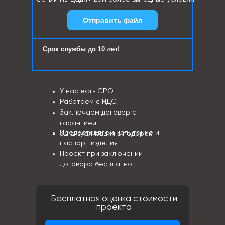
Отправить файл
Срок службы до 10 лет!
У нас есть СРО
Работаем с НДС
Заключаем договор с
гарантией
Предоставляем испытание и
3Д визуализация в подарок
паспорт изделия
Проект при заключении
договора бесплатно
Бесплатная оценка стоимости
проекта