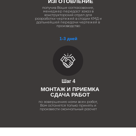
ИЗГОТОВЛЕНИЕ
получив Ваше согласование,
менеджер передаст заказ в
конструкторский отдел для
разработки чертежей в стадии КМД и
дальнейшей передачи чертежей в
производство
1-3 дней
Шаг 4
МОНТАЖ И ПРИЕМКА
СДАЧА РАБОТ
по завершению нами всех работ,
Вам останется только принять и
произвести окончальный расчет