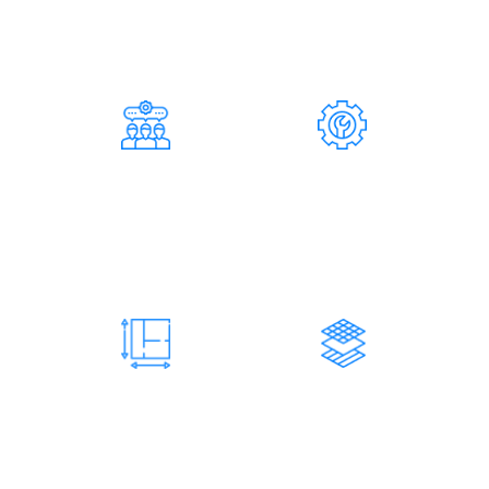
ПОЧЕМУ НУЖНО РАБОТАТЬ
С НАШЕЙ КОМПАНИЕЙ
124
37
СОТРУДНИКОВ
СПЕЦИАЛИСТОВ
Инженерно-технические
Составляет штат
работники
нашей
компании
73 200
731
М2 КОНСТРУКЦИЙ
ЗАКАЗОВ
Изготовленных и
Количество завершенных
смонтированных
заказов
нами конструкций
нашей компанией