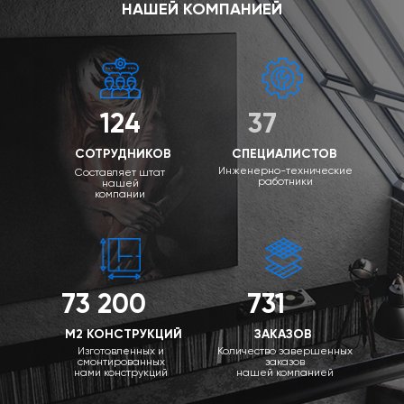
НАШЕЙ КОМПАНИЕЙ
124
37
СОТРУДНИКОВ
СПЕЦИАЛИСТОВ
Инженерно-технические
Составляет штат
работники
нашей
компании
73 200
731
М2 КОНСТРУКЦИЙ
ЗАКАЗОВ
Изготовленных и
Количество завершенных
смонтированных
заказов
нами конструкций
нашей компанией