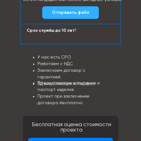
Отправить файл
Срок службы до 10 лет!
У нас есть СРО
Работаем с НДС
Заключаем договор с
гарантией
Предоставляем испытание и
3Д визуализация в подарок
паспорт изделия
Проект при заключении
договора бесплатно
Бесплатная оценка стоимости
проекта