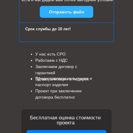
Отправить файл
Срок службы до 10 лет!
У нас есть СРО
Работаем с НДС
Заключаем договор с
гарантией
Предоставляем испытание и
3Д визуализация в подарок
паспорт изделия
Проект при заключении
договора бесплатно
Бесплатная оценка стоимости
проекта