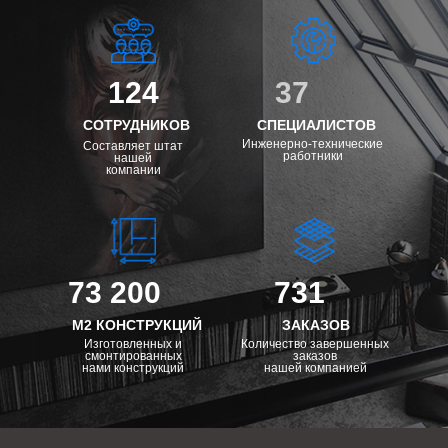
124
37
СОТРУДНИКОВ
СПЕЦИАЛИСТОВ
Инженерно-технические
Составляет штат
работники
нашей
компании
73 200
731
М2 КОНСТРУКЦИЙ
ЗАКАЗОВ
Изготовленных и
Количество завершенных
смонтированных
заказов
нами конструкций
нашей компанией