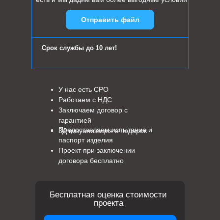
Отправить файл
Срок службы до 10 лет!
У нас есть СРО
Работаем с НДС
Заключаем договор с
гарантией
Предоставляем испытание и
3Д визуализация в подарок
паспорт изделия
Проект при заключении
договора бесплатно
Бесплатная оценка стоимости
проекта