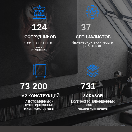
124
37
СОТРУДНИКОВ
СПЕЦИАЛИСТОВ
Инженерно-технические
Составляет штат
работники
нашей
компании
73 200
731
М2 КОНСТРУКЦИЙ
ЗАКАЗОВ
Изготовленных и
Количество завершенных
смонтированных
заказов
нами конструкций
нашей компанией