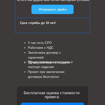
Отправить файл
Срок службы до 10 лет!
У нас есть СРО
Работаем с НДС
Заключаем договор с
гарантией
Предоставляем испытание и
3Д визуализация в подарок
паспорт изделия
Проект при заключении
договора бесплатно
Бесплатная оценка стоимости
проекта