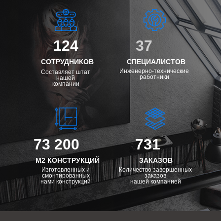
124
37
СОТРУДНИКОВ
СПЕЦИАЛИСТОВ
Инженерно-технические
Составляет штат
работники
нашей
компании
73 200
731
М2 КОНСТРУКЦИЙ
ЗАКАЗОВ
Изготовленных и
Количество завершенных
смонтированных
заказов
нами конструкций
нашей компанией