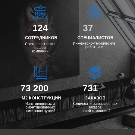
124
37
СОТРУДНИКОВ
СПЕЦИАЛИСТОВ
Инженерно-технические
Составляет штат
работники
нашей
компании
73 200
731
М2 КОНСТРУКЦИЙ
ЗАКАЗОВ
Изготовленных и
Количество завершенных
смонтированных
заказов
нами конструкций
нашей компанией