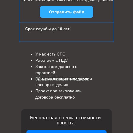
Отправить файл
Срок службы до 10 лет!
У нас есть СРО
Работаем с НДС
Заключаем договор с
гарантией
Предоставляем испытание и
3Д визуализация в подарок
паспорт изделия
Проект при заключении
договора бесплатно
Бесплатная оценка стоимости
проекта