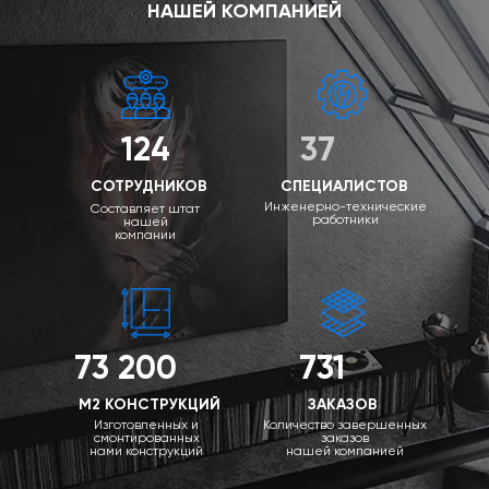
НАШЕЙ КОМПАНИЕЙ
124
37
СОТРУДНИКОВ
СПЕЦИАЛИСТОВ
Инженерно-технические
Составляет штат
работники
нашей
компании
73 200
731
М2 КОНСТРУКЦИЙ
ЗАКАЗОВ
Изготовленных и
Количество завершенных
смонтированных
заказов
нами конструкций
нашей компанией