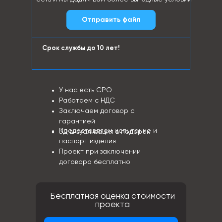
Отправить файл
Срок службы до 10 лет!
У нас есть СРО
Работаем с НДС
Заключаем договор с
гарантией
Предоставляем испытание и
3Д визуализация в подарок
паспорт изделия
Проект при заключении
договора бесплатно
Бесплатная оценка стоимости
проекта