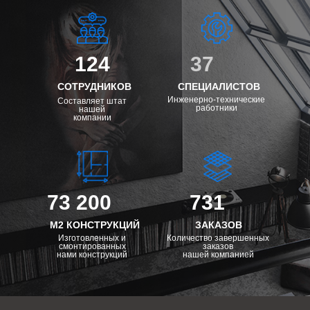
124
37
СОТРУДНИКОВ
СПЕЦИАЛИСТОВ
Инженерно-технические
Составляет штат
работники
нашей
компании
73 200
731
М2 КОНСТРУКЦИЙ
ЗАКАЗОВ
Изготовленных и
Количество завершенных
смонтированных
заказов
нами конструкций
нашей компанией