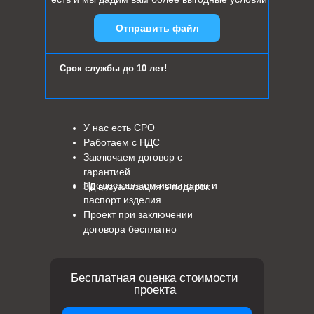
Отправить файл
Срок службы до 10 лет!
У нас есть СРО
Работаем с НДС
Заключаем договор с
гарантией
Предоставляем испытание и
3Д визуализация в подарок
паспорт изделия
Проект при заключении
договора бесплатно
Бесплатная оценка стоимости
проекта