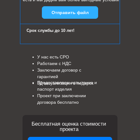
Отправить файл
Срок службы до 10 лет!
У нас есть СРО
Работаем с НДС
Заключаем договор с
гарантией
Предоставляем испытание и
3Д визуализация в подарок
паспорт изделия
Проект при заключении
договора бесплатно
Бесплатная оценка стоимости
проекта