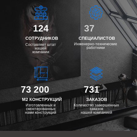
124
37
СОТРУДНИКОВ
СПЕЦИАЛИСТОВ
Инженерно-технические
Составляет штат
работники
нашей
компании
73 200
731
М2 КОНСТРУКЦИЙ
ЗАКАЗОВ
Изготовленных и
Количество завершенных
смонтированных
заказов
нами конструкций
нашей компанией