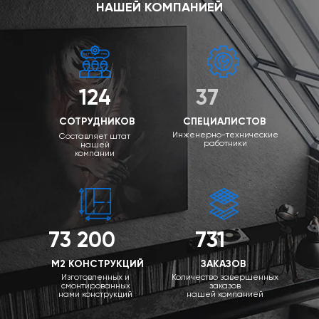
НАШЕЙ КОМПАНИЕЙ
124
37
СОТРУДНИКОВ
СПЕЦИАЛИСТОВ
Инженерно-технические
Составляет штат
работники
нашей
компании
73 200
731
М2 КОНСТРУКЦИЙ
ЗАКАЗОВ
Изготовленных и
Количество завершенных
смонтированных
заказов
нами конструкций
нашей компанией