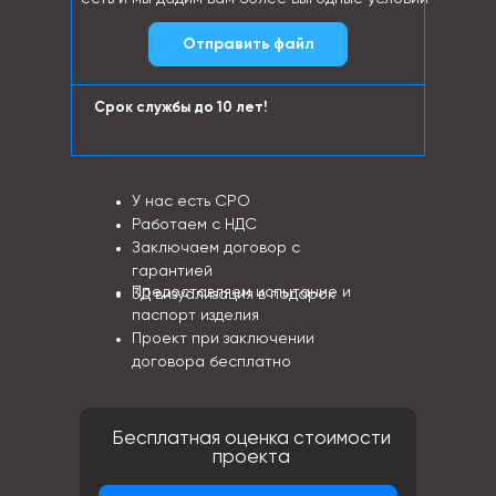
Отправить файл
Срок службы до 10 лет!
У нас есть СРО
Работаем с НДС
Заключаем договор с
гарантией
Предоставляем испытание и
3Д визуализация в подарок
паспорт изделия
Проект при заключении
договора бесплатно
Бесплатная оценка стоимости
проекта