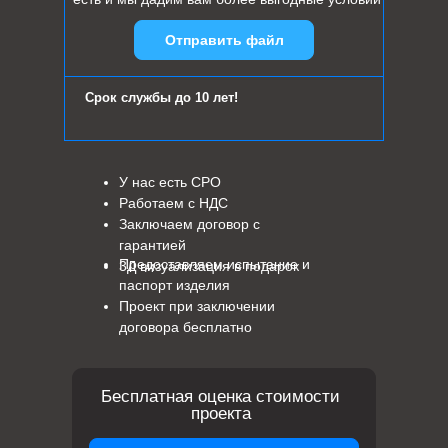
Отправить файл
Срок службы до 10 лет!
У нас есть СРО
Работаем с НДС
Заключаем договор с
гарантией
Предоставляем испытание и
3Д визуализация в подарок
паспорт изделия
Проект при заключении
договора бесплатно
Бесплатная оценка стоимости
проекта