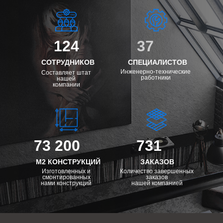
124
37
СОТРУДНИКОВ
СПЕЦИАЛИСТОВ
Инженерно-технические
Составляет штат
работники
нашей
компании
73 200
731
М2 КОНСТРУКЦИЙ
ЗАКАЗОВ
Изготовленных и
Количество завершенных
смонтированных
заказов
нами конструкций
нашей компанией