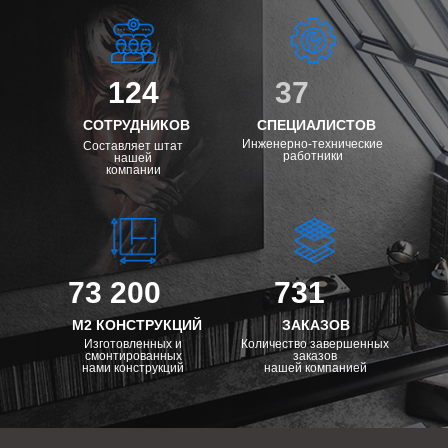
124
37
СОТРУДНИКОВ
СПЕЦИАЛИСТОВ
Инженерно-технические
Составляет штат
работники
нашей
компании
73 200
731
М2 КОНСТРУКЦИЙ
ЗАКАЗОВ
Изготовленных и
Количество завершенных
смонтированных
заказов
нами конструкций
нашей компанией