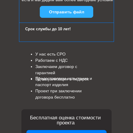
Отправить файл
Срок службы до 10 лет!
У нас есть СРО
Работаем с НДС
Заключаем договор с
гарантией
Предоставляем испытание и
3Д визуализация в подарок
паспорт изделия
Проект при заключении
договора бесплатно
Бесплатная оценка стоимости
проекта