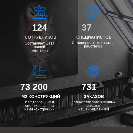
124
37
СОТРУДНИКОВ
СПЕЦИАЛИСТОВ
Инженерно-технические
Составляет штат
работники
нашей
компании
73 200
731
М2 КОНСТРУКЦИЙ
ЗАКАЗОВ
Изготовленных и
Количество завершенных
смонтированных
заказов
нами конструкций
нашей компанией