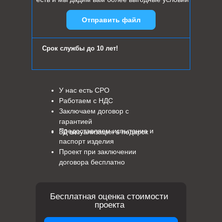
Отправить файл
Срок службы до 10 лет!
У нас есть СРО
Работаем с НДС
Заключаем договор с
гарантией
Предоставляем испытание и
3Д визуализация в подарок
паспорт изделия
Проект при заключении
договора бесплатно
Бесплатная оценка стоимости
проекта