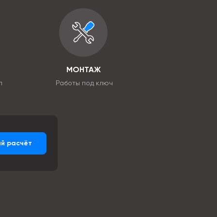
МОНТАЖ
л
Работы под ключ
й расчёт