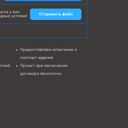
рое у вас
Отправить файл
одные условий
Предоставляем испытание и
паспорт изделия
нтией
Проект при заключении
договора бесплатно