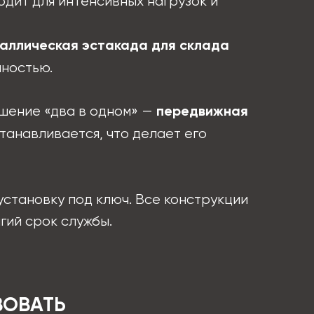
ходит для интенсивных нагрузок и
аллическая эстакада для склада
чностью.
ешение «два в одном» —
передвижная
танавливается, что делает его
установку под ключ. Все конструкции
гий срок службы.
ВОВАТЬ