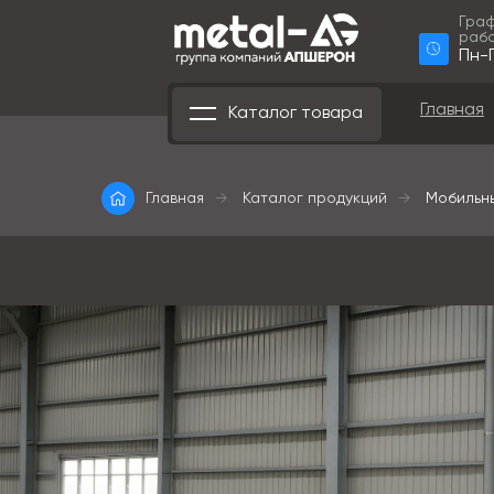
Гра
рабо
Пн-П
Главная
Каталог товара
Главная
→
Каталог продукций
→
Мобильн