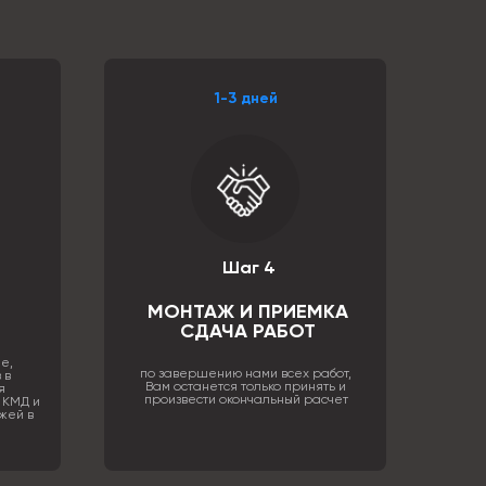
1-3 дней
Шаг 4
МОНТАЖ И ПРИЕМКА
СДАЧА РАБОТ
е,
по завершению нами всех работ,
 в
Вам останется только принять и
я
произвести окончальный расчет
 КМД и
жей в