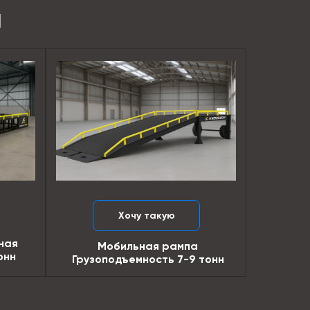
Ы
Хочу такую
ная
Мобильная рампа
онн
Грузоподъемность 7-9 тонн