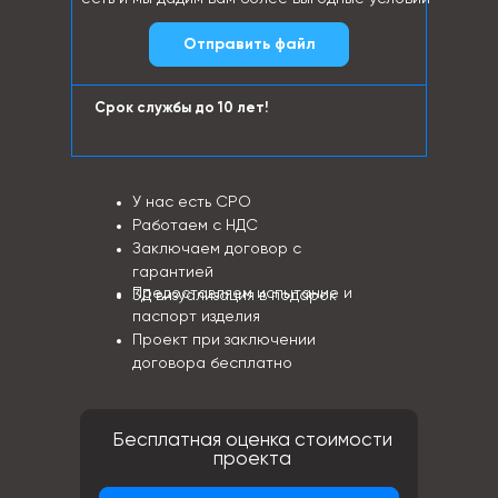
Отправить файл
Срок службы до 10 лет!
У нас есть СРО
Работаем с НДС
Заключаем договор с
гарантией
Предоставляем испытание и
3Д визуализация в подарок
паспорт изделия
Проект при заключении
договора бесплатно
Бесплатная оценка стоимости
проекта