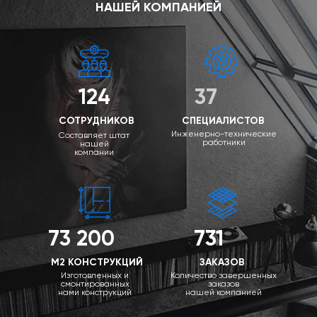
НАШЕЙ КОМПАНИЕЙ
124
37
СОТРУДНИКОВ
СПЕЦИАЛИСТОВ
Инженерно-технические
Составляет штат
работники
нашей
компании
73 200
731
М2 КОНСТРУКЦИЙ
ЗАКАЗОВ
Изготовленных и
Количество завершенных
смонтированных
заказов
нами конструкций
нашей компанией