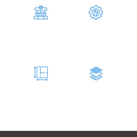
124
37
СОТРУДНИКОВ
СПЕЦИАЛИСТОВ
Инженерно-технические
Составляет штат
работники
нашей
компании
73 200
731
М2 КОНСТРУКЦИЙ
ЗАКАЗОВ
Изготовленных и
Количество завершенных
смонтированных
заказов
нами конструкций
нашей компанией