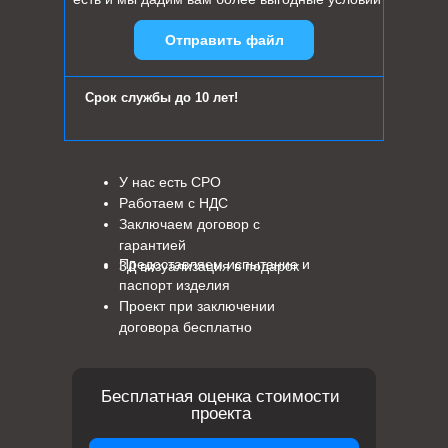
Отправить файл
Срок службы до 10 лет!
У нас есть СРО
Работаем с НДС
Заключаем договор с
гарантией
Предоставляем испытание и
3Д визуализация в подарок
паспорт изделия
Проект при заключении
договора бесплатно
Бесплатная оценка стоимости
проекта