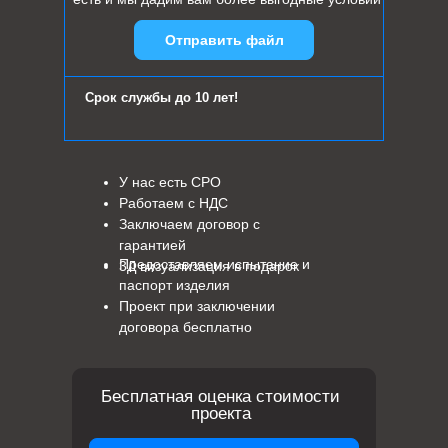
Отправить файл
Срок службы до 10 лет!
У нас есть СРО
Работаем с НДС
Заключаем договор с
гарантией
Предоставляем испытание и
3Д визуализация в подарок
паспорт изделия
Проект при заключении
договора бесплатно
Бесплатная оценка стоимости
проекта