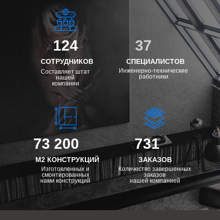
124
37
СОТРУДНИКОВ
СПЕЦИАЛИСТОВ
Инженерно-технические
Составляет штат
работники
нашей
компании
73 200
731
М2 КОНСТРУКЦИЙ
ЗАКАЗОВ
Изготовленных и
Количество завершенных
смонтированных
заказов
нами конструкций
нашей компанией