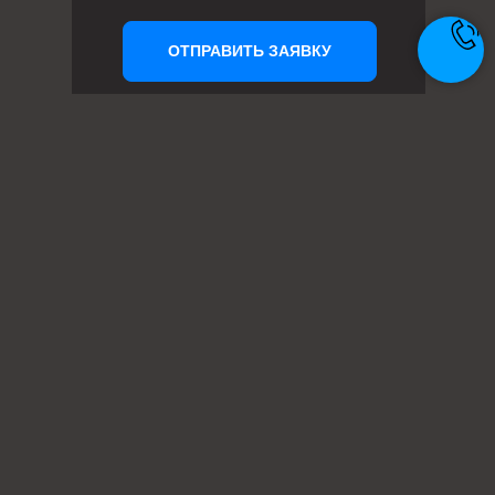
ОТПРАВИТЬ ЗАЯВКУ
Телефон: +7 (495) 414-28-29
Почта: zakaz@metal-ag.ru
Заказать звонок
Центральный офис
г. Москва, улица Перерва
Производство
г. Москва, улица Перерва