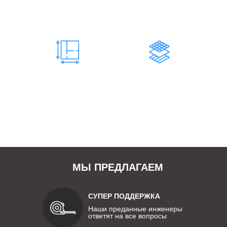
Инженерно-технические
Составляет штат
работники
нашей
компании
73 200
731
М2 КОНСТРУКЦИЙ
ЗАКАЗОВ
Изготовленных и
Количество завершенных
смонтированных
заказов
нами конструкций
нашей компанией
МЫ ПРЕДЛАГАЕМ
СУПЕР ПОДДЕРЖКА
Наши преданные инженеры
ответят на все вопросы