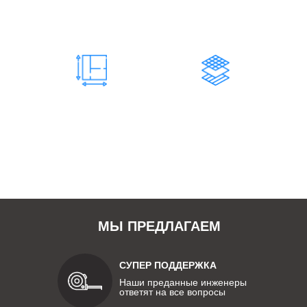
Инженерно-технические
Составляет штат
работники
нашей
компании
73 200
731
М2 КОНСТРУКЦИЙ
ЗАКАЗОВ
Изготовленных и
Количество завершенных
смонтированных
заказов
нами конструкций
нашей компанией
МЫ ПРЕДЛАГАЕМ
СУПЕР ПОДДЕРЖКА
Наши преданные инженеры
ответят на все вопросы