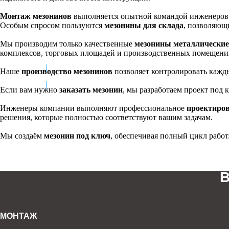
У нас есть СРО
Монтаж мезонинов
выполняется опытной командой инженеров и
Работаем с НДС
Особым спросом пользуются
мезонины для склада
, позволяющ
Заключаем договор с гарантией
Мы производим только качественные
мезонины металлические
3д визуализация в подарок
комплексов, торговых площадей и производственных помещени
Наше
производство мезонинов
позволяет контролировать кажды
Отправить файл
Если вам нужно
заказать мезонин
, мы разработаем проект под к
Инженеры компании выполняют профессиональное
проектиров
решения, которые полностью соответствуют вашим задачам.
ДОСТАВКА
Мы создаём
мезонин под ключ
, обеспечивая полный цикл работ
МОНТАЖ