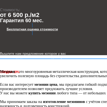
Стоимость:
от 6 500 р./м2
Гарантия 60 мес.
Бесплатная оценка стоимости
Вышлите нам предложение которое у вас
есть и мы дадим вам более выгодные условий
Мезонин
– это многоуровневая металлическая конструкция, кот
СКИДКА 10%
- НА ИЗГОТОВЛЕНИЕ ПО ИМЕЮЩЕМУСЯ У ВАС ПРОЕКТ
увеличить полезную площадь без строительства дополнительных 
Предоставляем испытание и
Если вас интересует
мезонин цена
, мы предлагаем гибкий подхо
паспорт изделия
производителем позволяет предложить лучшие условия.
ПРОЕКТИРОВАНИЕ
У нас вы можете
купить мезонин
любого типа — от небольших 
Проект при заключении
договора бесплатно
Мы принимаем заказы на
изготовление мезонинов
с учётом сп
надежность и долговечность конструкций.