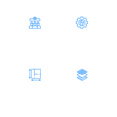
С НАШЕЙ КОМПАНИЕЙ
124
37
СОТРУДНИКОВ
СПЕЦИАЛИСТОВ
Инженерно-технические
Составляет штат
работники
нашей
компании
73 200
731
М2 КОНСТРУКЦИЙ
ЗАКАЗОВ
Изготовленных и
Количество завершенных
смонтированных
заказов
нами конструкций
нашей компанией