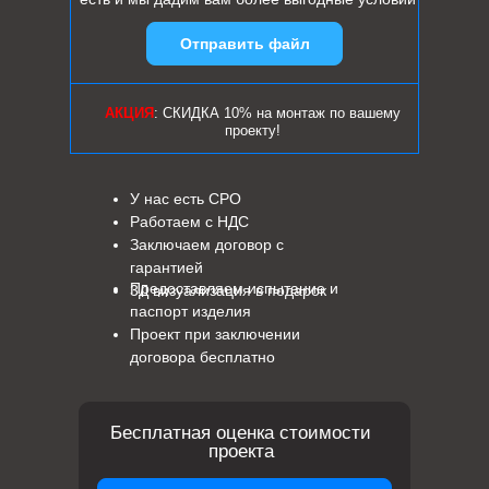
Отправить файл
АКЦИЯ
: СКИДКА 10% на монтаж по вашему
проекту!
У нас есть СРО
Работаем с НДС
Заключаем договор с
гарантией
Предоставляем испытание и
3Д визуализация в подарок
паспорт изделия
Проект при заключении
договора бесплатно
Бесплатная оценка стоимости
проекта