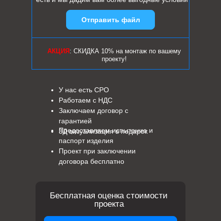
Отправить файл
АКЦИЯ
: СКИДКА 10% на монтаж по вашему
проекту!
У нас есть СРО
Работаем с НДС
Заключаем договор с
гарантией
Предоставляем испытание и
3Д визуализация в подарок
паспорт изделия
Проект при заключении
договора бесплатно
Бесплатная оценка стоимости
проекта