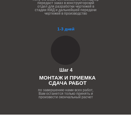
передаст заказ в конструкторский
отдел для разработки чертежей в
стадии КМД и дальнейшей передачи
чертежей в производство
1-3 дней
Шаг 4
МОНТАЖ И ПРИЕМКА
СДАЧА РАБОТ
по завершению нами всех работ,
Вам останется только принять и
произвести окончальный расчет
ПОЧЕМУ НУЖНО РАБОТАТЬ