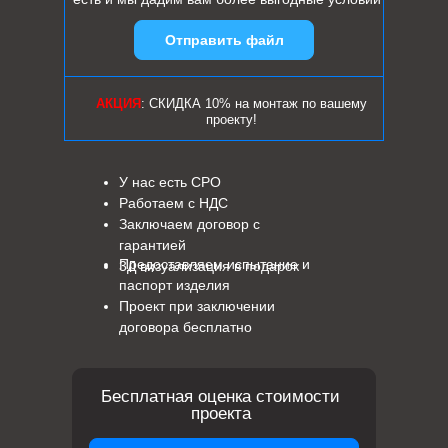
Отправить файл
АКЦИЯ
: СКИДКА 10% на монтаж по вашему
проекту!
У нас есть СРО
Работаем с НДС
Заключаем договор с
гарантией
Предоставляем испытание и
3Д визуализация в подарок
паспорт изделия
Проект при заключении
договора бесплатно
Бесплатная оценка стоимости
проекта