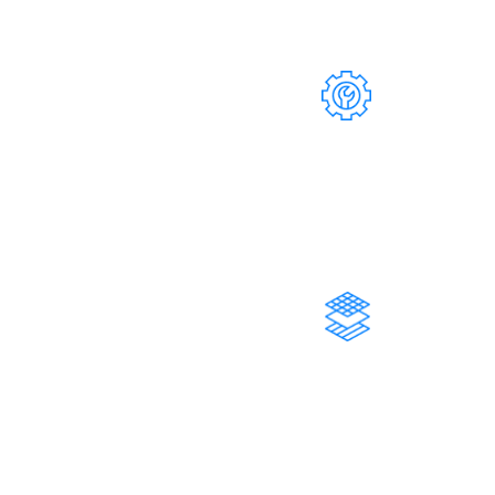
С НАШЕЙ КОМПАНИЕЙ
124
37
СОТРУДНИКОВ
СПЕЦИАЛИСТОВ
Инженерно-технические
Составляет штат
работники
нашей
компании
73 200
731
М2 КОНСТРУКЦИЙ
ЗАКАЗОВ
Изготовленных и
Количество завершенных
смонтированных
заказов
нами конструкций
нашей компанией