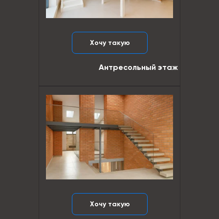
Хочу такую
Антресольный этаж
Хочу такую