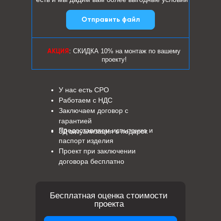
Отправить файл
: СКИДКА 10% на монтаж по вашему
АКЦИЯ
проекту!
У нас есть СРО
Работаем с НДС
Заключаем договор с
гарантией
Предоставляем испытание и
3Д визуализация в подарок
паспорт изделия
Проект при заключении
договора бесплатно
Бесплатная оценка стоимости
проекта