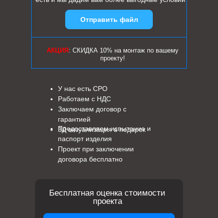
Отправить файл
АКЦИЯ
: СКИДКА 10% на монтаж по вашему
проекту!
У нас есть СРО
Работаем с НДС
Заключаем договор с
гарантией
Предоставляем испытание и
3Д визуализация в подарок
паспорт изделия
Проект при заключении
договора бесплатно
Бесплатная оценка стоимости
проекта