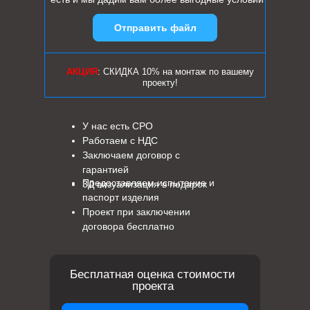
Отправить файл
АКЦИЯ
: СКИДКА 10% на монтаж по вашему
проекту!
У нас есть СРО
Работаем с НДС
Заключаем договор с
гарантией
Предоставляем испытание и
3Д визуализация в подарок
паспорт изделия
Проект при заключении
договора бесплатно
Бесплатная оценка стоимости
проекта