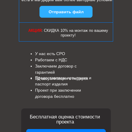
Отправить файл
АКЦИЯ
: СКИДКА 10% на монтаж по вашему
проекту!
У нас есть СРО
Работаем с НДС
Заключаем договор с
гарантией
Предоставляем испытание и
3Д визуализация в подарок
паспорт изделия
Проект при заключении
договора бесплатно
Бесплатная оценка стоимости
проекта