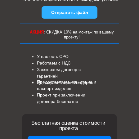
Отправить файл
АКЦИЯ
: СКИДКА 10% на монтаж по вашему
проекту!
У нас есть СРО
Работаем с НДС
Заключаем договор с
гарантией
Предоставляем испытание и
3Д визуализация в подарок
паспорт изделия
Проект при заключении
договора бесплатно
Бесплатная оценка стоимости
проекта