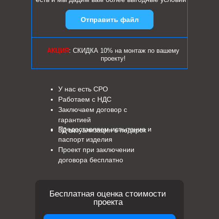
Отправить файл
АКЦИЯ
: СКИДКА 10% на монтаж по вашему
проекту!
У нас есть СРО
Работаем с НДС
Заключаем договор с
гарантией
Предоставляем испытание и
3Д визуализация в подарок
паспорт изделия
Проект при заключении
договора бесплатно
Бесплатная оценка стоимости
проекта