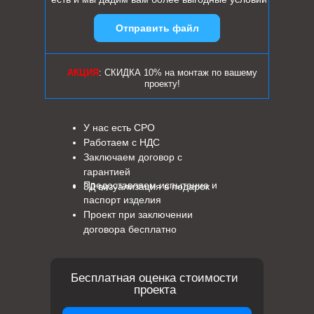
Отправить файл
АКЦИЯ
: СКИДКА 10% на монтаж по вашему
проекту!
У нас есть СРО
Работаем с НДС
Заключаем договор с
гарантией
Предоставляем испытание и
3Д визуализация в подарок
паспорт изделия
Проект при заключении
договора бесплатно
Бесплатная оценка стоимости
проекта