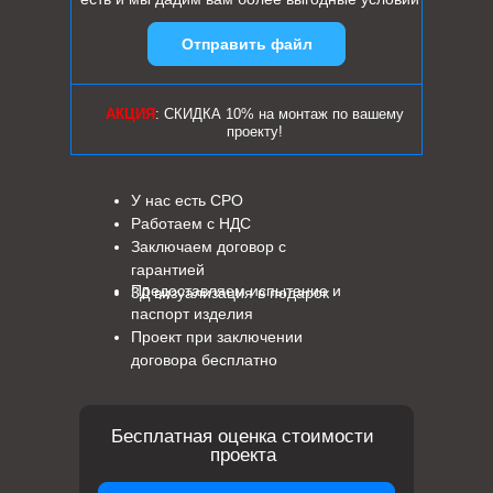
Отправить файл
АКЦИЯ
: СКИДКА 10% на монтаж по вашему
проекту!
У нас есть СРО
Работаем с НДС
Заключаем договор с
гарантией
Предоставляем испытание и
3Д визуализация в подарок
паспорт изделия
Проект при заключении
договора бесплатно
Бесплатная оценка стоимости
проекта