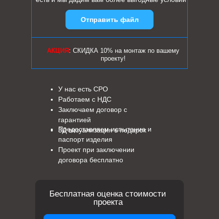
Отправить файл
АКЦИЯ
: СКИДКА 10% на монтаж по вашему
проекту!
У нас есть СРО
Работаем с НДС
Заключаем договор с
гарантией
Предоставляем испытание и
3Д визуализация в подарок
паспорт изделия
Проект при заключении
договора бесплатно
Бесплатная оценка стоимости
проекта