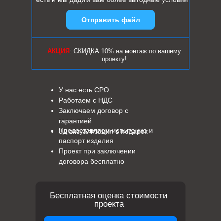
Отправить файл
АКЦИЯ
: СКИДКА 10% на монтаж по вашему
проекту!
У нас есть СРО
Работаем с НДС
Заключаем договор с
гарантией
Предоставляем испытание и
3Д визуализация в подарок
паспорт изделия
Проект при заключении
договора бесплатно
Бесплатная оценка стоимости
проекта