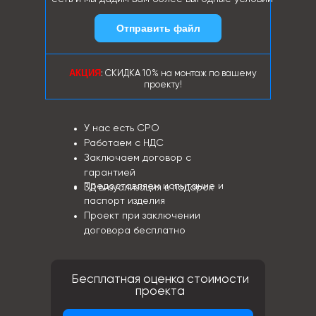
Отправить файл
АКЦИЯ
: СКИДКА 10% на монтаж по вашему
проекту!
У нас есть СРО
Работаем с НДС
Заключаем договор с
гарантией
Предоставляем испытание и
3Д визуализация в подарок
паспорт изделия
Проект при заключении
договора бесплатно
Бесплатная оценка стоимости
проекта