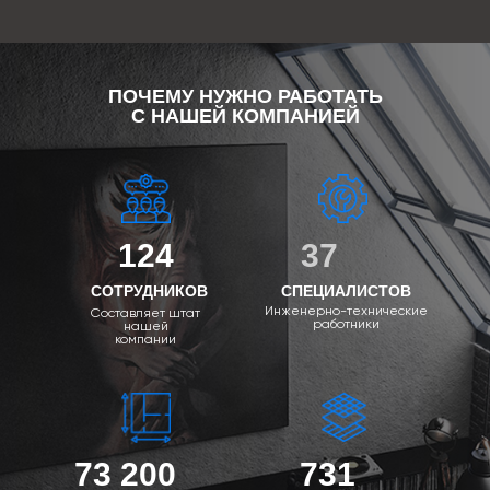
ПОЧЕМУ НУЖНО РАБОТАТЬ
С НАШЕЙ КОМПАНИЕЙ
124
37
СОТРУДНИКОВ
СПЕЦИАЛИСТОВ
Инженерно-технические
Составляет штат
работники
нашей
компании
73 200
731