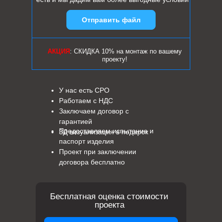
Отправить файл
АКЦИЯ
: СКИДКА 10% на монтаж по вашему
проекту!
У нас есть СРО
Работаем с НДС
Заключаем договор с
гарантией
Предоставляем испытание и
3Д визуализация в подарок
паспорт изделия
Проект при заключении
договора бесплатно
Бесплатная оценка стоимости
проекта